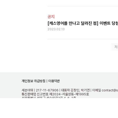
공지
[캐스영어를 만나고 달라진 점] 이벤트 당
2023.02.13
처
개인정보 취급방침 |
이용약관
세븐아워 | 217-11-67906 | 대표자 김창민, 박기연 | 이메일 contact@s
통신판매업 신고번호 제2024-서울성동-제1995호
서울특별시 성동구 성수일로3길 4-6, 3층
캐스영어는 '세븐아워'의 영어교육 서비스 브랜드입니다!
ⓒ2026 All Rights Reserved.