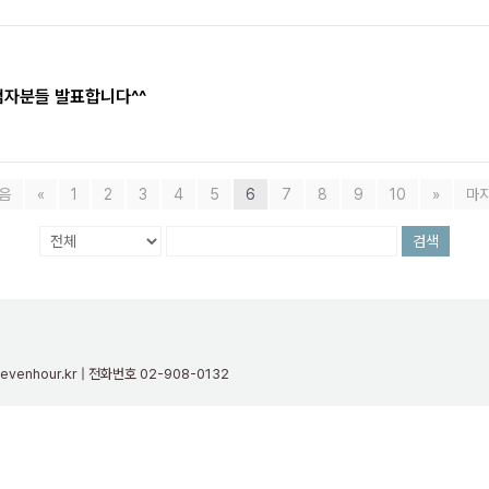
첨자분들 발표합니다^^
음
«
1
2
3
4
5
6
7
8
9
10
»
마
검색
evenhour.kr | 전화번호 02-908-0132