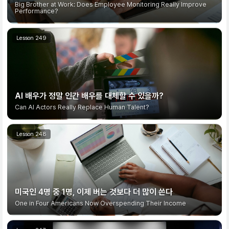
Big Brother at Work: Does Employee Monitoring Really Improve
Performance?
AI 배우가 정말 인간 배우를 대체할 수 있을까?
Can AI Actors Really Replace Human Talent?
미국인 4명 중 1명, 이제 버는 것보다 더 많이 쓴다
One in Four Americans Now Overspending Their Income