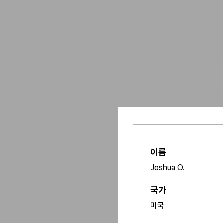
이름
Joshua O.
국가
미국