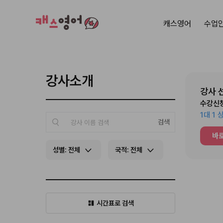
캐스영어
수업
강사소개
강사 
수강신청
1대 1
검색
바
성별:
전체
국적:
전체
시간표로 검색