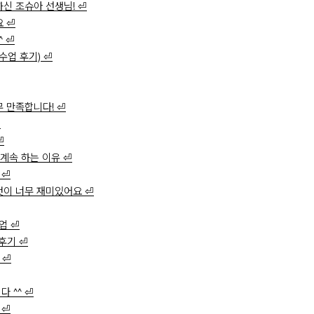
신 조슈아 선생님! ⏎
 ⏎
^ ⏎
 수업 후기) ⏎
Joss B.
Beanie R.
Shan
무 만족합니다! ⏎
⏎
⏎
계속 하는 이유 ⏎
 ⏎
이 너무 재미있어요 ⏎
업 ⏎
 후기 ⏎
 ⏎
James S.
Sierra M.
Jocel
다 ^^ ⏎
 ⏎