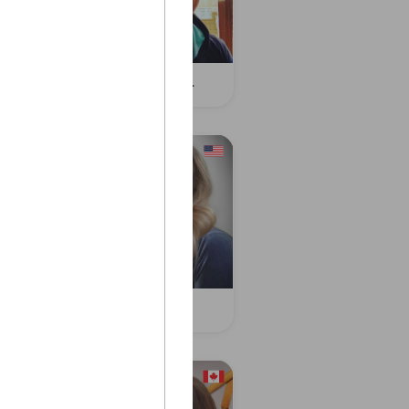
lle D.
Joshua O.
ca L.
Sarah S.