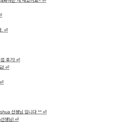
 대화하는 게 재밌어요~ ⏎
⏎
Isabelle Z.
Emily P.
Miche
. ⏎
수업 후기! ⏎
요! ⏎
 ⏎
Sonya P.
Sara M.
Moni
hua 선생님 입니다 ^^ ⏎
a선생님! ⏎