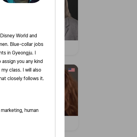
..Disney World and
men. Blue-collar jobs
da F.
Karen K.
ts in Gyeongju. I
o assign you any kind
y class. I will also
at closely follows it.
ss marketing, human
n H.
Amy Sa.