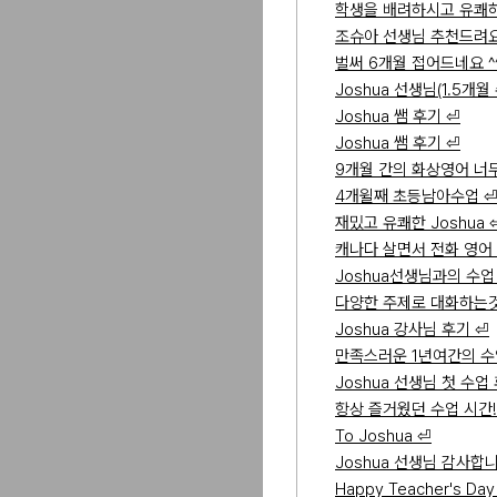
학생을 배려하시고 유쾌하
조슈아 선생님 추천드려요
벌써 6개월 접어드네요 ^
Joshua 선생님(1.5개월
Joshua 쌤 후기 ⏎
Joshua 쌤 후기 ⏎
9개월 간의 화상영어 너
4개윌째 초등남아수업 
재밌고 유쾌한 Joshua 
캐나다 살면서 전화 영어 
Joshua선생님과의 수업
다양한 주제로 대화하는것
Joshua 강사님 후기 ⏎
만족스러운 1년여간의 수
Joshua 선생님 첫 수업
항상 즐거웠던 수업 시간!
To Joshua ⏎
Joshua 선생님 감사합니
Happy Teacher's Day