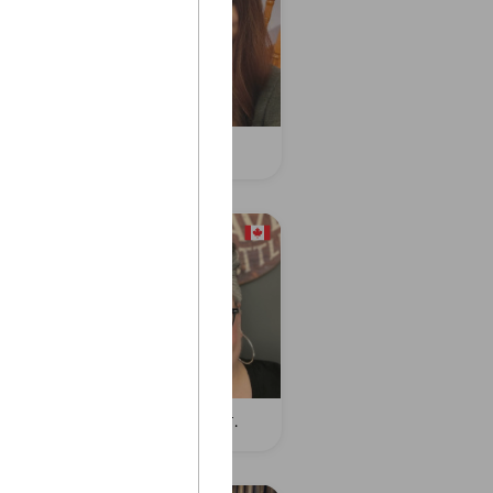
e D.
Salima H.
ynn S.
Michelle T.