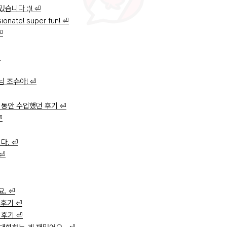
밌습니다 :)! ⏎
ionate! super fun! ⏎
Lynne N.
Liam O.
Domini
⏎
⏎
 조슈아! ⏎
월 동안 수업했던 후기 ⏎
⏎
다. ⏎
Megan K.
Vanessa G.
Miche
 ⏎
. ⏎
 후기 ⏎
 후기 ⏎