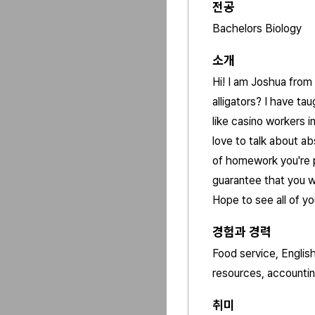
전공
Bachelors Biology
소개
Hi! I am Joshua from 
alligators? I have ta
like casino workers i
love to talk about ab
of homework you're pr
guarantee that you wi
Hope to see all of yo
경험과 경력
Food service, Englis
resources, account
취미