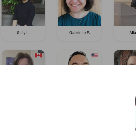
Sally L.
Gabrielle F.
Alla
Emi P.
Israel T.
Rach