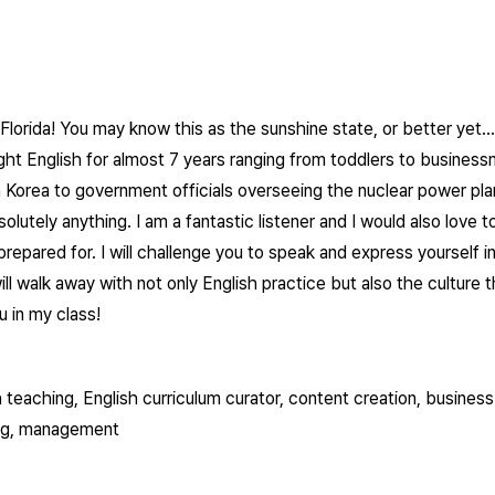
Florida! You may know this as the sunshine state, or better yet.
ught English for almost 7 years ranging from toddlers to business
Rhonda A.
Joshua S.
Aman
n Korea to government officials overseeing the nuclear power plan
solutely anything. I am a fantastic listener and I would also love t
epared for. I will challenge you to speak and express yourself in m
ll walk away with not only English practice but also the culture th
u in my class!
h teaching, English curriculum curator, content creation, busine
ing, management
Emma P.
Ruth D.
Sea