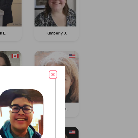
n E.
Kimberly J.
el K.
Rebecca M.