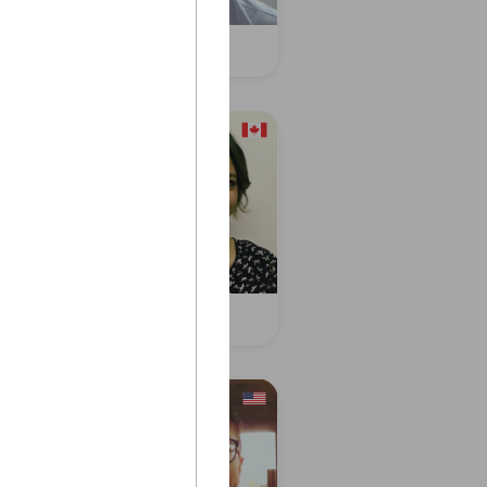
que A.
Dylan H.
lle M.
Nadia F.